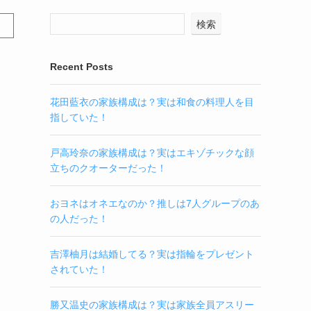
検索
Recent Posts
花田藍衣の家族構成は？実は和食の料理人を目
指していた！
戸高玲奈の家族構成は？実はエキゾチックな顔
立ちのクオーターだった！
おヨネはオネエなのか？推しは7人グループのあ
の人だった！
吉澤柚月は結婚してる？実は指輪をプレゼント
されていた！
勝又温史の家族構成は？実は家族全員アスリー