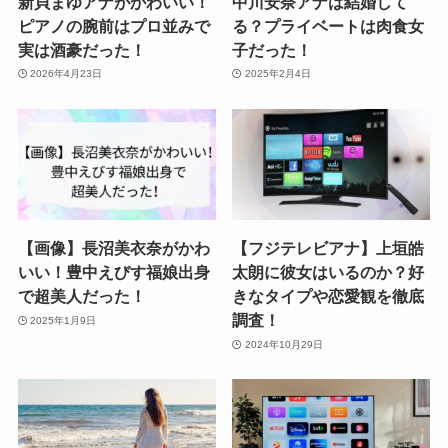
新貝まゆアナがかわいい！
中川安奈アナは結婚して
ピアノの腕前はプロ並みで
る？プライベートは肉食女
実は酒豪だった！
子だった！
2026年4月23日
2025年2月4日
【画像】長沼美衣奈がかわ
【フジテレビアナ】上垣皓
いい！豊中えびす福娘出身
太朗に彼女はいるのか？好
で超美人だった！
きなタイプや恋愛観を徹底
調査！
2025年1月9日
2024年10月29日