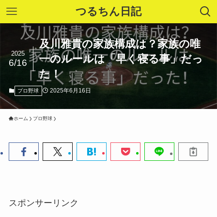
つるちん日記
及川雅貴の家族構成は？家族の唯
2025
一のルールは「早く寝る事」だっ
6/16
た！
2025年6月16日
プロ野球
ホーム
プロ野球
スポンサーリンク