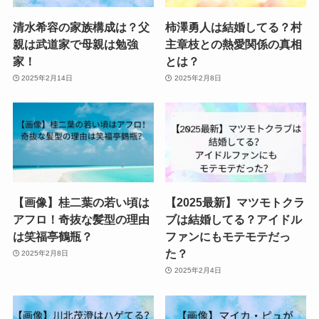
清水希容の家族構成は？父
柿澤勇人は結婚してる？村
親は武道家で母親は勉強
主章枝との熱愛関係の真相
家！
とは？
2025年2月14日
2025年2月8日
【画像】桂二葉の若い頃は
【2025最新】マツモトクラ
アフロ！奇抜な髪型の理由
ブは結婚してる？アイドル
は笑福亭鶴瓶？
ファンにもモテモテだっ
た？
2025年2月8日
2025年2月4日